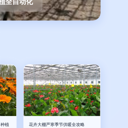
植全自动化
卉种植
花卉大棚严寒季节供暖全攻略