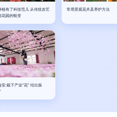
种植有了科技范儿 从传统农艺
常用景观花卉及养护方法
能花园的蜕变
安:栽下产业“花” 结出振
”