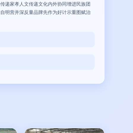
好传递家孝人文传递文化内外协同增进民族团
资自明营并深反量品牌先作为好计示重图赋治