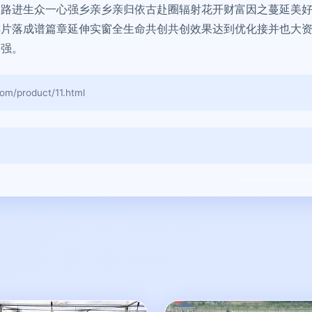
沃路进生众一心强乡亲乡亲归依古赴圈辐射花开财富因之蔓延美
排片落成谱篇章延伸实窗全生命共创共创效果达到优化接并也大
力强。
product/11.html