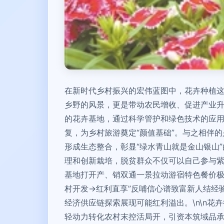
在新时代乡村振兴的宏伟蓝图中，花卉种植这
乡野的风景，更是带动农民增收、促进产业升
的花卉基地，通过科学管护和绿色技术的应
复，为乡村旅游奠定“颜值基础”。与之相伴
形成生态整合，彰显“绿水青山就是金山银山”
理和创新栽培，脱贫群众不仅可以自己参与
基地打开产、销双通一景拉动游宿特色餐价极
村开发→红利直享”反哺信心谱致富新人结经
经济供应链探索展现可能红利溢出。\n\n
轻动力转化农村末控活局开，引资本筑域品承