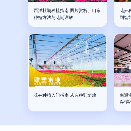
西洋杜鹃种植指南 图片赏析、山东
花卉
种植方法与花期详解
到智
花卉种植入门指南 从选种到绽放
南通海
兴“果