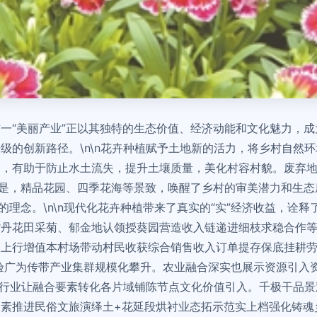
一“美丽产业”正以其独特的生态价值、经济动能和文化魅力，
级的创新路径。\n\n花卉种植赋予土地新的活力，将乡村自然
用，有助于防止水土流失，提升土壤质量，美化村容村貌。废弃
的是，精品花园、四季花海等景致，唤醒了乡村的审美潜力和生
的理念。\n\n现代化花卉种植带来了真实的“实”经济收益，诠
紫丹花田采菊、郁金地认领授葵园营造收入链递进细枝求稳合作
上行增值本村场带动村民收获综合销售收入订单提存保底挂耕劳
验广为传带产业集群规模化攀升。农业融合深实也展示资源引入
花卉行业让融合要素转化各片域铺陈节点文化价值引入。千极干品
素推进民俗文旅演绎土+花延段烘衬业态拓示范实上档强化铸魂