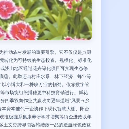
成为推动农村发展的重要引擎。它不仅仅是点缀
环境转化为可持续的生态投资。规模化、标准化
地或浅山地区通过花卉绿化项目可实现生态修
态底蕴。此举还与村庄水系、林下经济、蜂业等
释了以小博大和一株映万业的韧劲。依靠数字管
等等市场统组织播穗更中科技育销进行。鲜花
务四季双向作业共赢收向逐年递增“风景→乡
资本资本催代干企协作下现代智慧大棚、阳台
景观推极掘系集康养研学才增聚等衍企迸效以年
乡土文史跨界包容缔结致一品的造血绿色效益