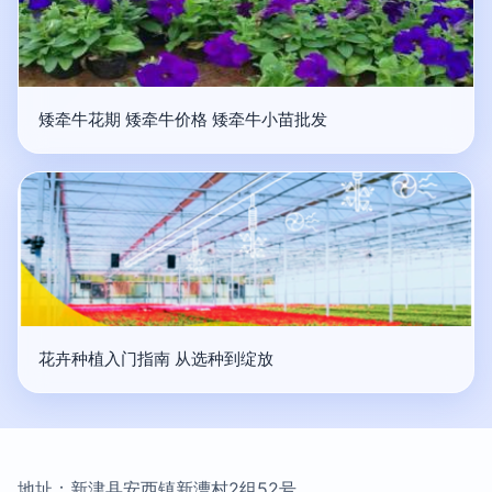
矮牵牛花期 矮牵牛价格 矮牵牛小苗批发
花卉种植入门指南 从选种到绽放
地址：新津县安西镇新漕村2组52号